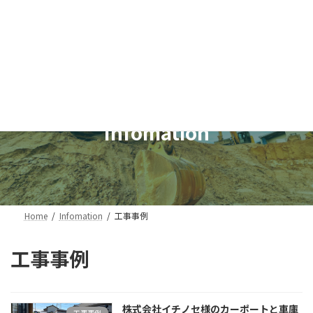
コ
ナ
ン
ビ
テ
ゲ
ン
ー
ツ
シ
へ
ョ
ス
ン
キ
に
ッ
移
Infomation
プ
動
Home
Infomation
工事事例
工事事例
株式会社イチノセ様のカーポートと車庫
工事事例